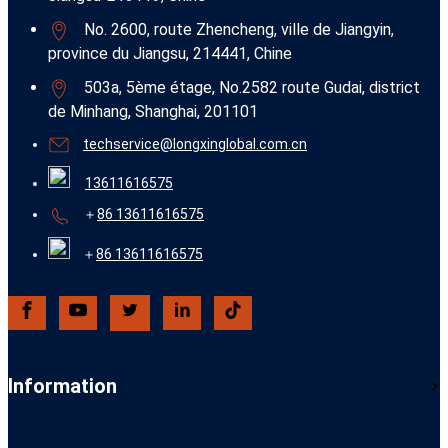
No. 2600, route Zhencheng, ville de Jiangyin,
province du Jiangsu, 214441, Chine
503a, 5ème étage, No.2582 route Gudai, district
de Minhang, Shanghai, 201101
techservice@longxinglobal.com.cn
13611616575
＋
86 13611616575
＋
86 13611616575
Information