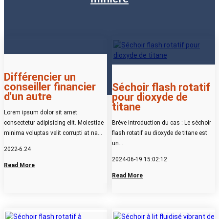
Différencier un
conseiller financier
Séchoir flash rotatif
d'un autre
pour dioxyde de
titane
Lorem ipsum dolor sit amet
consectetur adipisicing elit. Molestiae
Brève introduction du cas : Le séchoir
minima voluptas velit corrupti at nam
flash rotatif au dioxyde de titane est
ullam excepturi odit veritatis vero
un...
2022-6.24
incidunt fuga veniam, nemo
2024-06-19 15:02:12
reprehenderit, consequuntur,
Read More
laboriosam labore magni unde.
Read More