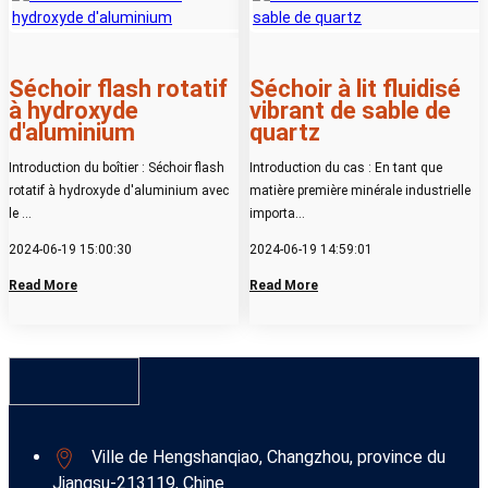
Séchoir flash rotatif
Séchoir à lit fluidisé
à hydroxyde
vibrant de sable de
d'aluminium
quartz
Introduction du boîtier : Séchoir flash
Introduction du cas : En tant que
rotatif à hydroxyde d'aluminium avec
matière première minérale industrielle
le ...
importa...
2024-06-19 15:00:30
2024-06-19 14:59:01
Read More
Read More
Ville de Hengshanqiao, Changzhou, province du
Jiangsu-213119, Chine