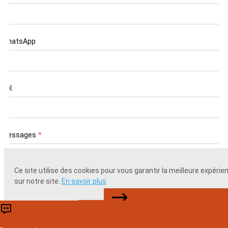
WhatsApp
Tél.
Messages
*
Ce site utilise des cookies pour vous garantir la meilleure expérie
sur notre site.
En savoir plus
NOUS CONTACTER
Accepter
Rejeter
Soumettre