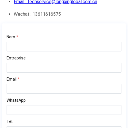
Email : techservice@longxinglobal.com.cn
Wechat : 13611616575
Nous contacter
Nom
*
Entreprise
Email
*
WhatsApp
Tél.