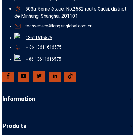
503a, 5ème étage, No.2582 route Gudai, district
de Minhang, Shanghai, 201101
techservice@longxinglobal.com.cn
13611616575
＋
86 13611616575
＋
86 13611616575
Information
Produits